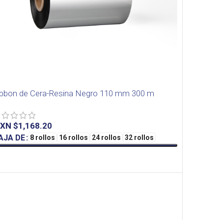
ibbon de Cera-Resina Negro 110 mm 300 m
XN $
AJA DE
8 rollos
16 rollos
24 rollos
32 rollos
SELECT OPTIONS