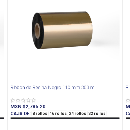
Ribbon de Resina Negro 110 mm 300 m
R
MXN $
M
CAJA DE
C
8 rollos
16 rollos
24 rollos
32 rollos
SELECT OPTIONS