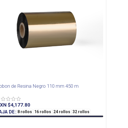
ibbon de Resina Negro 110 mm 450 m
XN $
AJA DE
8 rollos
16 rollos
24 rollos
32 rollos
SELECT OPTIONS