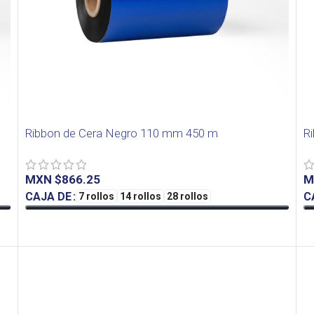
Ribbon de Cera Negro 110 mm 450 m
R
MXN $
M
CAJA DE
C
7 rollos
14 rollos
28 rollos
SELECT OPTIONS