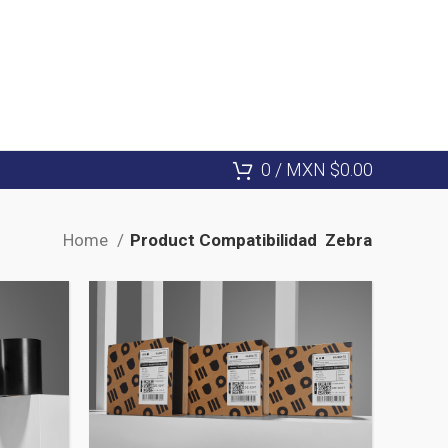
0
/
MXN $
0.00
Home
Product Compatibilidad
Zebra