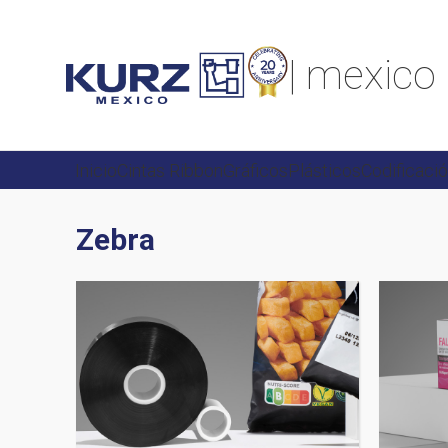
| mexico
Inicio
Cintas Ribbon
Gráficos
Plásticos
Codificaci
Zebra