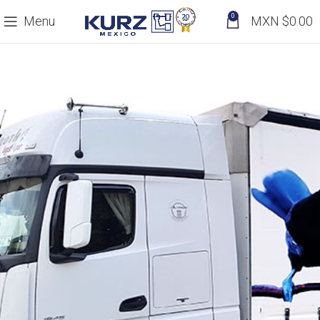
0
Menu
MXN $
0.00