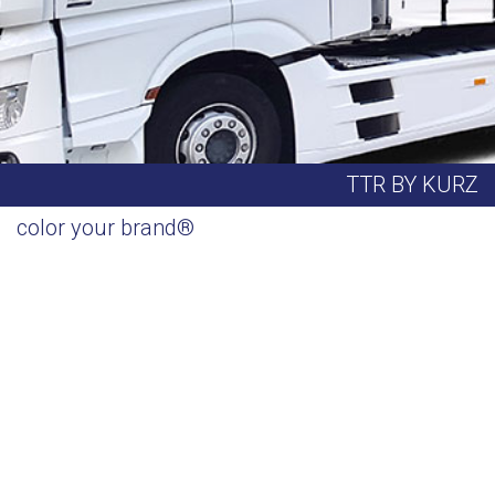
TTR BY KURZ
color your brand®