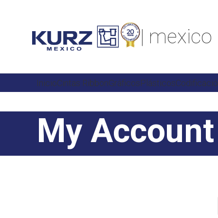
| mexico
Inicio
Cintas Ribbon
Gráficos
Plásticos
Codificaci
My Account